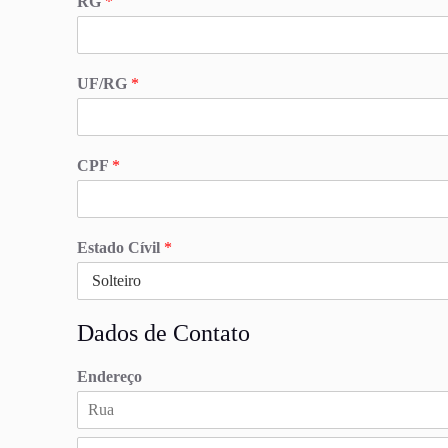
RG
*
UF/RG
*
CPF
*
Estado Cívil
*
Dados de Contato
Endereço