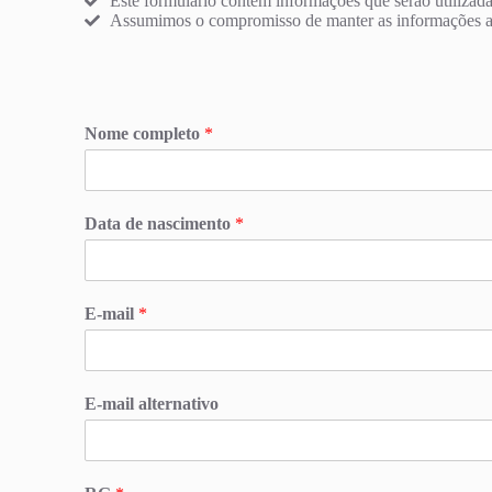
Este formulário contém informações que serão utilizada
Assumimos o compromisso de manter as informações aqu
Nome completo
*
Data de nascimento
*
E-mail
*
E-mail alternativo