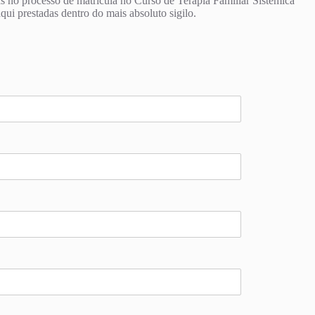
s no processo de matrícula no Curso de Terapia Familiar Sistêmica
i prestadas dentro do mais absoluto sigilo.