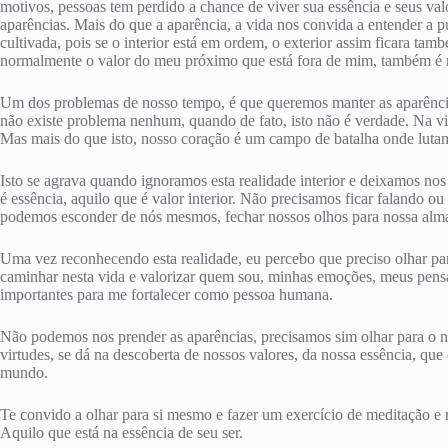
motivos, pessoas tem perdido a chance de viver sua essência e seus va
aparências. Mais do que a aparência, a vida nos convida a entender a pu
cultivada, pois se o interior está em ordem, o exterior assim ficara t
normalmente o valor do meu próximo que está fora de mim, também é
Um dos problemas de nosso tempo, é que queremos manter as aparência
não existe problema nenhum, quando de fato, isto não é verdade. Na vid
Mas mais do que isto, nosso coração é um campo de batalha onde lu
Isto se agrava quando ignoramos esta realidade interior e deixamos nos
é essência, aquilo que é valor interior. Não precisamos ficar falando 
podemos esconder de nós mesmos, fechar nossos olhos para nossa al
Uma vez reconhecendo esta realidade, eu percebo que preciso olhar p
caminhar nesta vida e valorizar quem sou, minhas emoções, meus pensa
importantes para me fortalecer como pessoa humana.
Não podemos nos prender as aparências, precisamos sim olhar para o no
virtudes, se dá na descoberta de nossos valores, da nossa essência, qu
mundo.
Te convido a olhar para si mesmo e fazer um exercício de meditação e r
Aquilo que está na essência de seu ser.