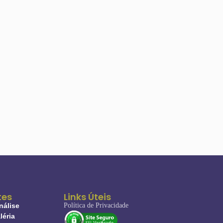
tes
Links Úteis
nálise
Política de Privacidade
léria