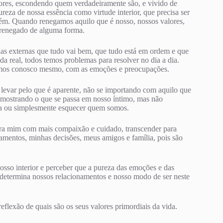
lores, escondendo quem verdadeiramente são, e vivido de
reza de nossa essência como virtude interior, que precisa ser
ambém. Quando renegamos aquilo que é nosso, nossos valores,
 renegado de alguma forma.
s externas que tudo vai bem, que tudo está em ordem e que
a real, todos temos problemas para resolver no dia a dia.
tamos conosco mesmo, com as emoções e preocupações.
 levar pelo que é aparente, não se importando com aquilo que
ou mostrando o que se passa em nosso íntimo, mas não
ma ou simplesmente esquecer quem somos.
ara mim com mais compaixão e cuidado, transcender para
mentos, minhas decisões, meus amigos e família, pois são
sso interior e perceber que a pureza das emoções e das
e determina nossos relacionamentos e nosso modo de ser neste
eflexão de quais são os seus valores primordiais da vida.