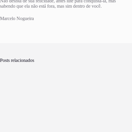
Não desista de sua felicidade, antes lute para conquistá-la, mas
sabendo que ela não está fora, mas sim dentro de você.
Marcelo Nogueira
Posts relacionados